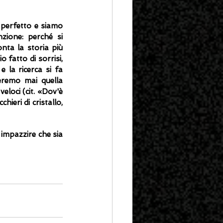
 perfetto e siamo 
zione: perché si 
nta la storia più 
 fatto di sorrisi, 
 la ricerca si fa 
eremo mai quella 
loci (cit. «Dov'è 
hieri di cristallo, 
 impazzire che sia 