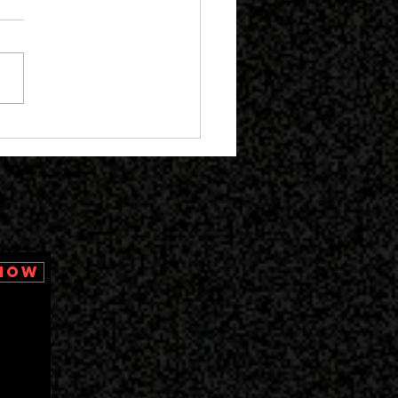
HE DE 12 AÑOS
 Now