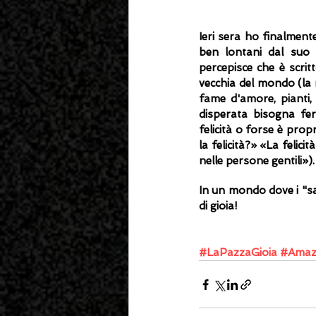
Ieri sera ho finalment
ben lontani dal suo u
percepisce che è scrit
vecchia del mondo (la ri
fame d'amore, pianti, 
disperata bisogna fer
felicità o forse è pro
la felicità?» «La felicità
nelle persone gentili»).
In un mondo dove i "sani
di gioia! 
#LaPazzaGioia
#Amaz