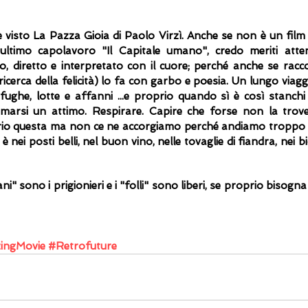
e visto La Pazza Gioia di Paolo Virzì. Anche se non è un film
ltimo capolavoro "Il Capitale umano", credo meriti atten
to, diretto e interpretato con il cuore; perché anche se racco
cerca della felicità) lo fa con garbo e poesia. Un lungo viaggio
fughe, lotte e affanni ...e proprio quando sì è così stanchi e
marsi un attimo. Respirare. Capire che forse non la trov
prio questa ma non ce ne accorgiamo perché andiamo troppo ve
 è nei posti belli, nel buon vino, nelle tovaglie di fiandra, nei bicc
 
" sono i prigionieri e i "folli" sono liberi, se proprio bisogna
ingMovie
#Retrofuture