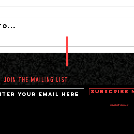
JOKER
LA NOC
o...
JOIN THE MAILING LIST
Subscribe
info@retrofuture.it