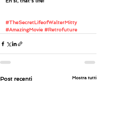
Eh sì, that's life!
#TheSecretLifeofWalterMitty
#AmazingMovie
#Retrofuture
Mostra tutti
Post recenti